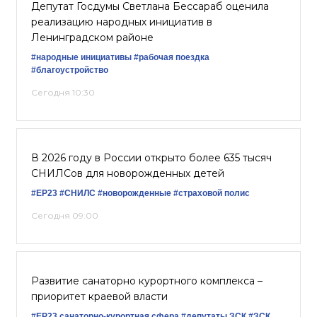
Депутат Госдумы Светлана Бессараб оценила
реализацию народных инициатив в
Ленинградском районе
#народные инициативы
#рабочая поездка
#благоустройство
Сегодня 10:30
В 2026 году в России открыто более 635 тысяч
СНИЛСов для новорожденных детей
#ЕР23
#СНИЛС
#новорожденные
#страховой полис
Сегодня 09:00
Развитие санаторно курортного комплекса –
приоритет краевой власти
#ЕР23
санаторно-курортная сфера
#депутаты ЗСК
#ЗСК