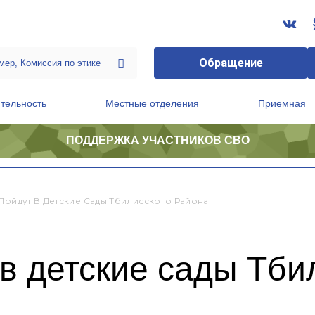
Обращение
тельность
Местные отделения
Приемная
ПОДДЕРЖКА УЧАСТНИКОВ СВО
ственной приемной Председателя Партии
Президиум регионального политического совета
 Пойдут В Детские Сады Тбилисского Района
 в детские сады Тби