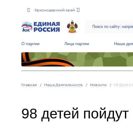
Краснодарский край
О партии
Лица партии
Наша дея
Местные общественные приемные Партии
Руководитель Региональной обще
Народная программа «Единой России»
Главная
Наша Деятельность
Новости
98 Детей
98 детей пойдут