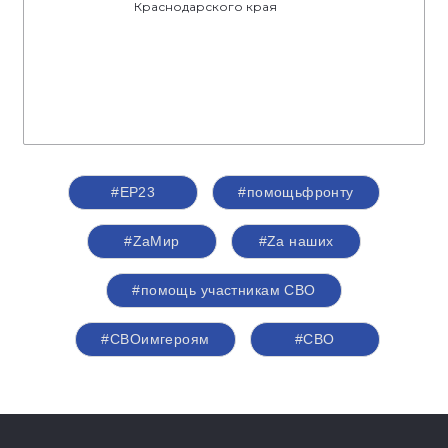
Краснодарского края
#ЕР23
#помощьфронту
#ZаМир
#Zа наших
#помощь участникам СВО
#СВОимгероям
#СВО