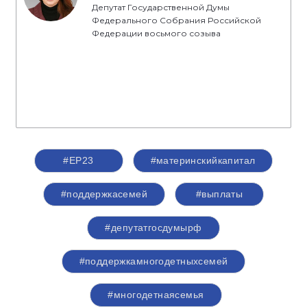
Депутат Государственной Думы
Федерального Собрания Российской
Федерации восьмого созыва
#ЕР23
#материнскийкапитал
#поддержкасемей
#выплаты
#депутатгосдумырф
#поддержкамногодетныхсемей
#многодетнаясемья