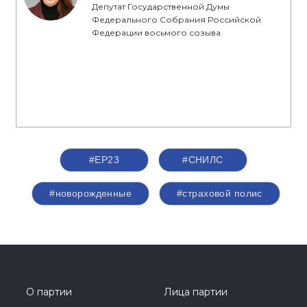
Депутат Государственной Думы
Федерального Собрания Российской
Федерации восьмого созыва
#ЕР23
#СНИЛС
#новорожденные
#страховой полис
О партии
Лица партии