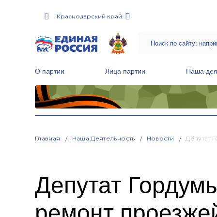
Краснодарский край
О партии
Лица партии
Наша дея
Местные общественные приемные Партии
Руководитель Региональной обще
Народная программа «Единой России»
Главная
Наша Деятельность
Новости
Депутат 
Депутат Гордум
ремонт проезже