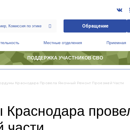
Обращение
тельность
Местные отделения
Приемная
ПОДДЕРЖКА УЧАСТНИКОВ СВО
ственной приемной Председателя Партии
Президиум регионального политического совета
Гордумы Краснодара Провела Ямочный Ремонт Проезжей Части
ы Краснодара прове
й части