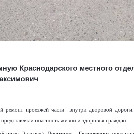
ную Краснодарского местного отде
Максимович
й ремонт проезжей части
внутри дворовой дороги.
 представляли опасность жизни и здоровья граждан.
«Единая Россия»)
Людмила
Головченко
оператив