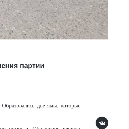
ления партии
 Образовались две ямы, которые
но помогла. Обращение решено