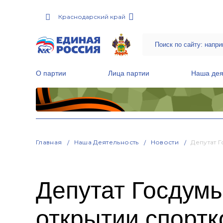
Краснодарский край
О партии
Лица партии
Наша дея
Местные общественные приемные Партии
Руководитель Региональной обще
Народная программа «Единой России»
Главная
Наша Деятельность
Новости
Депутат 
Депутат Госдум
открытии спорт