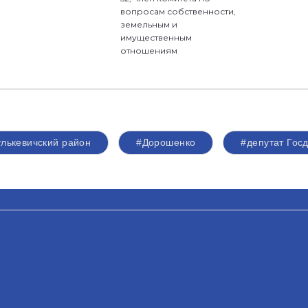
вопросам собственности,
земельным и
имущественным
отношениям
улькевичский район
#Дорошенко
#депутат Гос