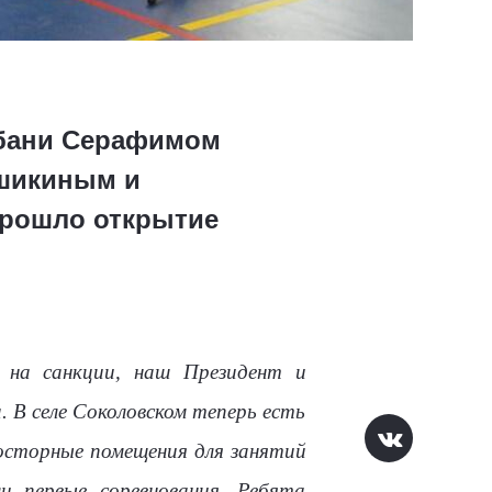
убани Серафимом
ишикиным и
прошло открытие
 на санкции, наш Президент и
 В селе Соколовском теперь есть
просторные помещения для занятий
и первые соревнования. Ребята