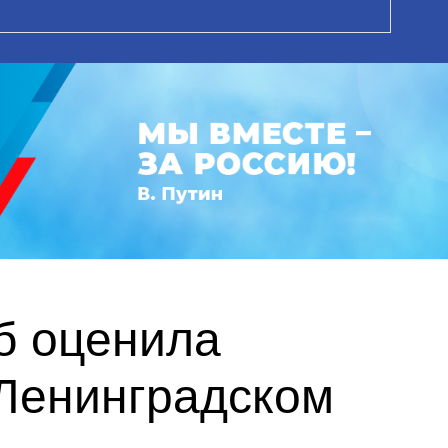
б оценила
Ленинградском