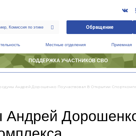
Обращение
тельность
Местные отделения
Приемная
ПОДДЕРЖКА УЧАСТНИКОВ СВО
ственной приемной Председателя Партии
Президиум регионального политического совета
Госдумы Андрей Дорошенко Поучаствовал В Открытии Спорткомп
ы Андрей Дорошенко
комплекса