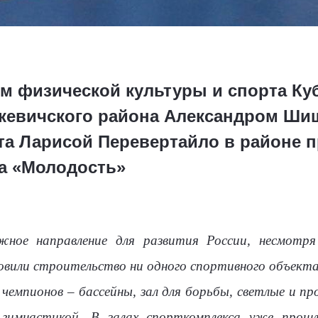
м физической культуры и спорта К
ькевичского района Александром Ш
та Ларисой Перевертайло в районе 
а «Молодость»
жное направление для развития России, несмотря
вили строительство ни одного спортивного объекта.
 чемпионов – бассейны, зал для борьбы, светлые и 
гимнастикой. В залах спорткомплекса уже прошл