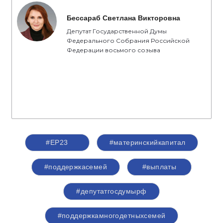
Бессараб Светлана Викторовна
Депутат Государственной Думы
Федерального Собрания Российской
Федерации восьмого созыва
#ЕР23
#материнскийкапитал
#поддержкасемей
#выплаты
#депутатгосдумырф
#поддержкамногодетныхсемей