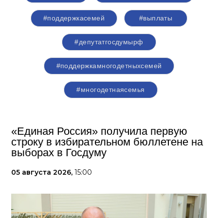
#поддержкасемей
#выплаты
#депутатгосдумырф
#поддержкамногодетныхсемей
#многодетнаясемья
«Единая Россия» получила первую
строку в избирательном бюллетене на
выборах в Госдуму
05 августа 2026,
15:00