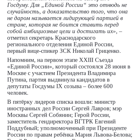
Госдуму. Для „Единой России“ это отнюдь не
случайность, а доказательство того, что она
не даром называется лидирующей партией в
стране, которая не боится ставить перед
собой амбициозные цели и достигать их»
, –
отметил секретарь Краснодарского
регионального отделения Единой России,
первый вице-спикер ЗСК Николай Гриценко.
Напомним, на первом этапе XXIII Съезда
«Единой России», который состоялся 28 июня в
Москве с участием Президента Владимира
Путина, партия выдвинула кандидатов в
депутаты Госдумы IX созыва – более 600
человек.
В пятёрку лидеров списка вошли: министр
иностранных дел России Сергей Лавров; мэр
Москвы Сергей Собянин; Герой России,
заместитель гендиректора ВГТРК Евгений
Поддубный; уполномоченный при Президенте
России по правам ребёнка Мария Львова-Белова;