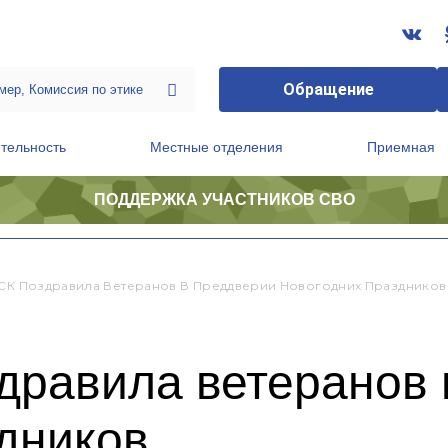
Обращение
тельность
Местные отделения
Приемная
ПОДДЕРЖКА УЧАСТНИКОВ СВО
ственной приемной Председателя Партии
Президиум регионального политического совета
ЗСК Поздравила Ветеранов В Преддверии Новогодних Праздников
дравила ветеранов
дников