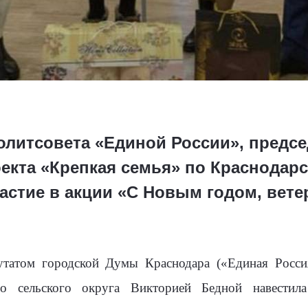
олитсовета «Единой России», предс
оекта «Крепкая семья» по Краснодар
астие в акции «С Новым годом, вете
путатом городской Думы Краснодара («Единая Росс
ого сельского округа Викторией Бедной навестил