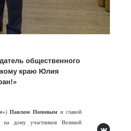
едатель общественного
скому краю Юлия
ран!»
ия»)
Павлом Поповым
и главой
а на дому участников Великой