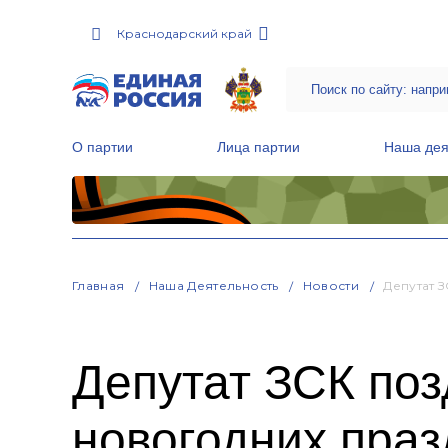
Краснодарский край
О партии
Лица партии
Наша дея
Местные общественные приемные Партии
Руководитель Региональной обще
Народная программа «Единой России»
Главная
Наша Деятельность
Новости
Депутат 
Депутат ЗСК поз
новогодних праз