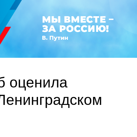
б оценила
Ленинградском