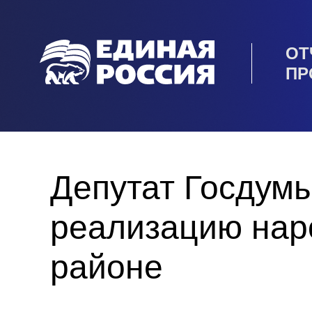
ОТ
ПР
Депутат Госдум
реализацию нар
районе