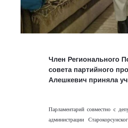
Член Регионального П
совета партийного пр
Алешкевич приняла уч
Парламентарий совместно с де
администрации Старокорсунск