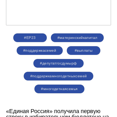
#ЕР23
#материнскийкапитал
#поддержкасемей
#выплаты
#депутатгосдумырф
#поддержкамногодетныхсемей
#многодетнаясемья
«Единая Россия» получила первую
строку в избирательном бюллетене на