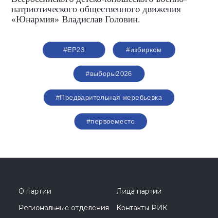
патриотического общественного движения
«Юнармия» Владислав Головин.
#ЕР23
#избирком
#выборы2026
#Предварительная жеребьевка
#первоеместо
О партии
Лица партии
Региональные отделения
Контакты РИК