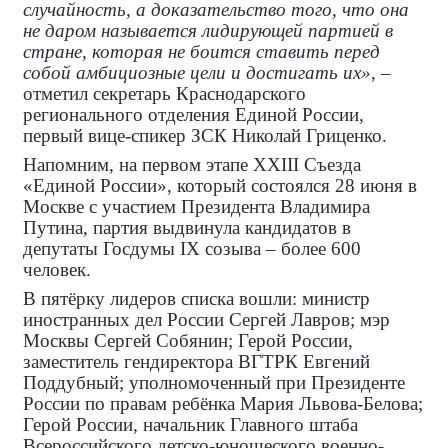
случайность, а доказательство того, что она
не даром называется лидирующей партией в
стране, которая не боится ставить перед
собой амбициозные цели и достигать их»
, –
отметил секретарь Краснодарского
регионального отделения Единой России,
первый вице-спикер ЗСК Николай Гриценко.
Напомним, на первом этапе XXIII Съезда
«Единой России», который состоялся 28 июня в
Москве с участием Президента Владимира
Путина, партия выдвинула кандидатов в
депутаты Госдумы IX созыва – более 600
человек.
В пятёрку лидеров списка вошли: министр
иностранных дел России Сергей Лавров; мэр
Москвы Сергей Собянин; Герой России,
заместитель гендиректора ВГТРК Евгений
Поддубный; уполномоченный при Президенте
России по правам ребёнка Мария Львова-Белова;
Герой России, начальник Главного штаба
Всероссийского детско-юношеского военно-