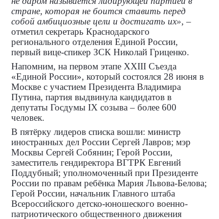
не даром называется лидирующей партией в
стране, которая не боится ставить перед
собой амбициозные цели и достигать их»
, –
отметил секретарь Краснодарского
регионального отделения Единой России,
первый вице-спикер ЗСК Николай Гриценко.
Напомним, на первом этапе XXIII Съезда
«Единой России», который состоялся 28 июня в
Москве с участием Президента Владимира
Путина, партия выдвинула кандидатов в
депутаты Госдумы IX созыва – более 600
человек.
В пятёрку лидеров списка вошли: министр
иностранных дел России Сергей Лавров; мэр
Москвы Сергей Собянин; Герой России,
заместитель гендиректора ВГТРК Евгений
Поддубный; уполномоченный при Президенте
России по правам ребёнка Мария Львова-Белова;
Герой России, начальник Главного штаба
Всероссийского детско-юношеского военно-
патриотического общественного движения