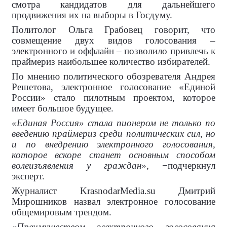
смотра кандидатов для дальнейшего
продвижения их на выборы в Госдуму.
Политолог Ольга Грабовец говорит, что
совмещение двух видов голосования –
электронного и оффлайн – позволило привлечь к
праймериз наибольшее количество избирателей.
По мнению политического обозревателя Андрея
Решетова, электронное голосование «Единой
России» стало пилотным проектом, которое
имеет большое будущее.
«Единая Россия» стала пионером не только по
введению праймериз среди политических сил, но
и по внедрению электронного голосования,
которое вскоре станет основным способом
волеизъявления у граждан»,
−подчеркнул
эксперт.
Журналист
KrasnodarMedia
.
su
Дмитрий
Мирошников назвал электронное голосование
общемировым трендом.
«Преимуществом электронного голосования