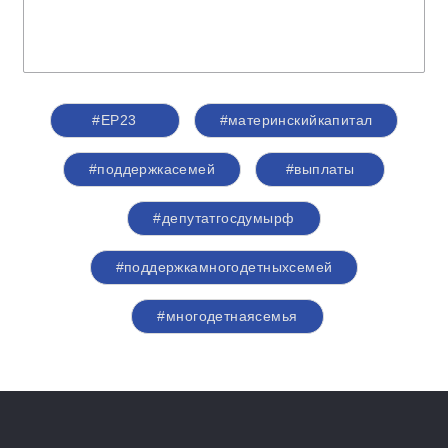
#ЕР23
#материнскийкапитал
#поддержкасемей
#выплаты
#депутатгосдумырф
#поддержкамногодетныхсемей
#многодетнаясемья