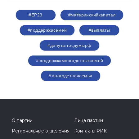
#ЕР23
#материнскийкапитал
#поддержкасемей
#выплаты
#депутатгосдумырф
#поддержкамногодетныхсемей
#многодетнаясемья
О партии
Лица партии
Региональные отделения
Контакты РИК