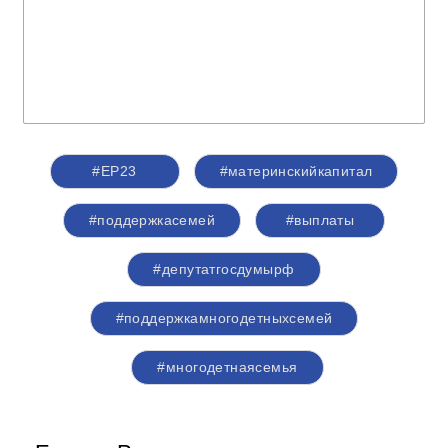
#ЕР23
#материнскийкапитал
#поддержкасемей
#выплаты
#депутатгосдумырф
#поддержкамногодетныхсемей
#многодетнаясемья