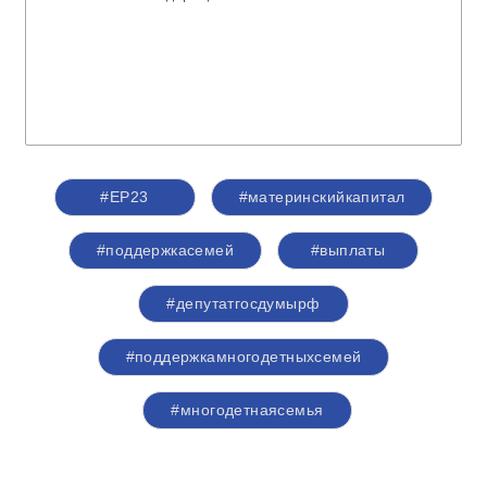
#ЕР23
#материнскийкапитал
#поддержкасемей
#выплаты
#депутатгосдумырф
#поддержкамногодетныхсемей
#многодетнаясемья