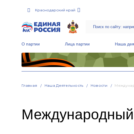
Краснодарский край
О партии
Лица партии
Наша дея
Местные общественные приемные Партии
Руководитель Региональной обще
Народная программа «Единой России»
Главная
Наша Деятельность
Новости
Междунар
Международный 