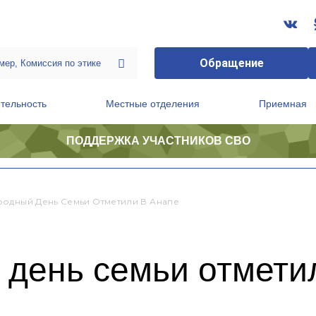
Обращение
тельность
Местные отделения
Приемная
ПОДДЕРЖКА УЧАСТНИКОВ СВО
ственной приемной Председателя Партии
Президиум регионального политического совета
одный День Семьи Отметили В Анапе
день семьи отмети