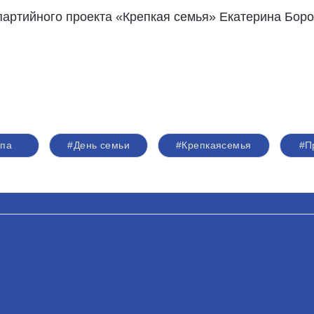
артийного проекта «Крепкая семья» Екатерина Боро
апа
#День семьи
#Крепкаясемья
#П