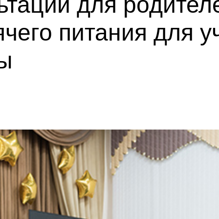
ьтации для родител
ячего питания для у
ы