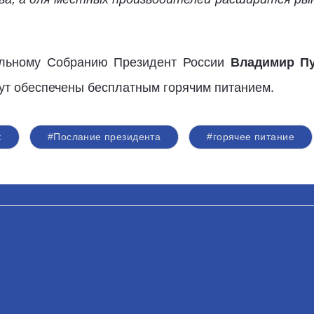
льному Собранию Президент России
Владимир П
дут обеспечены бесплатным горячим питанием.
к
#Послание президента
#горячее питание