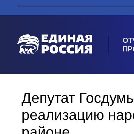
ОТ
ПР
Депутат Госдум
реализацию нар
районе