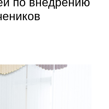
ей по внедрению
чеников