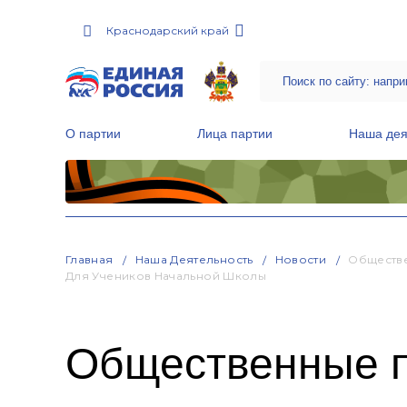
Краснодарский край
О партии
Лица партии
Наша дея
Местные общественные приемные Партии
Руководитель Региональной обще
Народная программа «Единой России»
Главная
Наша Деятельность
Новости
Обществе
Для Учеников Начальной Школы
Общественные 