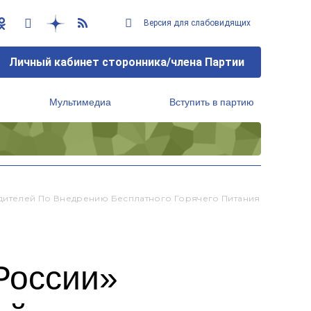
Версия для слабовидящих
Личный кабинет сторонника/члена Партии
Мультимедиа
Вступить в партию
Региональный исполнительный комитет
дителей По Внедрению Бесплатного Горячего Питания
России»