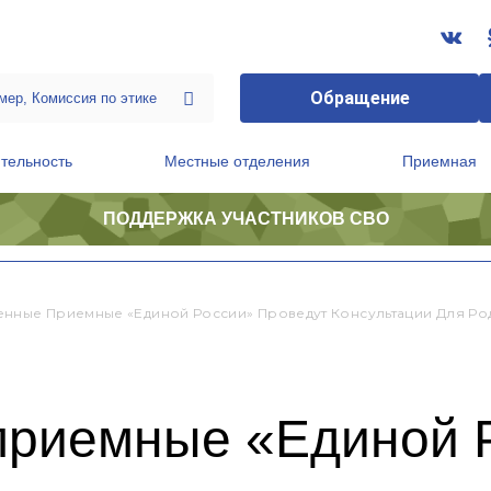
Обращение
тельность
Местные отделения
Приемная
ПОДДЕРЖКА УЧАСТНИКОВ СВО
ственной приемной Председателя Партии
Президиум регионального политического совета
нные Приемные «Единой России» Проведут Консультации Для Ро
приемные «Единой 