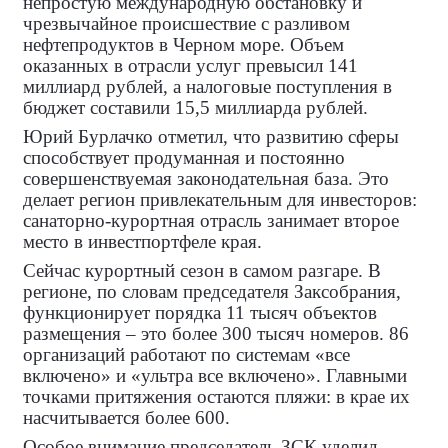
непростую международную обстановку и
чрезвычайное происшествие с разливом
нефтепродуктов в Черном море. Объем
оказанных в отрасли услуг превысил 141
миллиард рублей, а налоговые поступления в
бюджет составили 15,5 миллиарда рублей.
Юрий Бурлачко отметил, что развитию сферы
способствует продуманная и постоянно
совершенствуемая законодательная база. Это
делает регион привлекательным для инвесторов:
санаторно‑курортная отрасль занимает второе
место в инвестпортфеле края.
Сейчас курортный сезон в самом разгаре. В
регионе, по словам председателя Заксобрания,
функционирует порядка 11 тысяч объектов
размещения – это более 300 тысяч номеров. 86
организаций работают по системам «все
включено» и «ультра все включено». Главными
точками притяжения остаются пляжи: в крае их
насчитывается более 600.
Особое внимание председатель ЗСК уделил