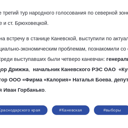
е третий тур народного голосования по северной зон
е и ст. Брюховецкой.
а встречу в станице Каневской, выступили по акту
циально-экономическим проблемам, познакомили со
 Среди выступавших были четверо каневчан:
генерал
дор Дрижжа
,
начальник Каневского РЭС ОАО «Ку
тор ООО «Фирма «Калория» Наталья Боева
,
депу
я Иван Горбанько
.
Краснодарского края
#Каневская
#выборы