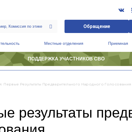
Обращение
тельность
Местные отделения
Приемная
ПОДДЕРЖКА УЧАСТНИКОВ СВО
ственной приемной Председателя Партии
Президиум регионального политического совета
я: Первые Результаты Предварительного Народного Голосования
ые результаты пред
сования