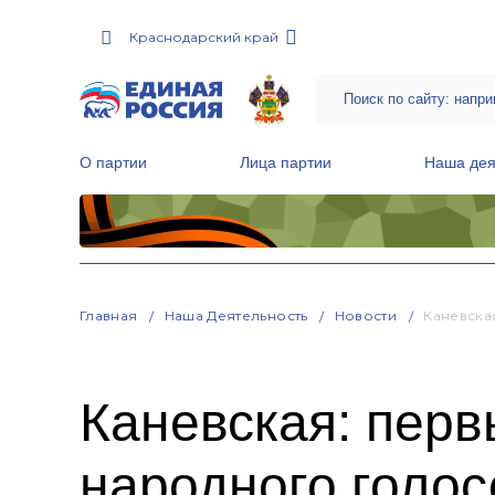
Краснодарский край
О партии
Лица партии
Наша дея
Местные общественные приемные Партии
Руководитель Региональной обще
Народная программа «Единой России»
Главная
Наша Деятельность
Новости
Каневска
Каневская: перв
народного голо