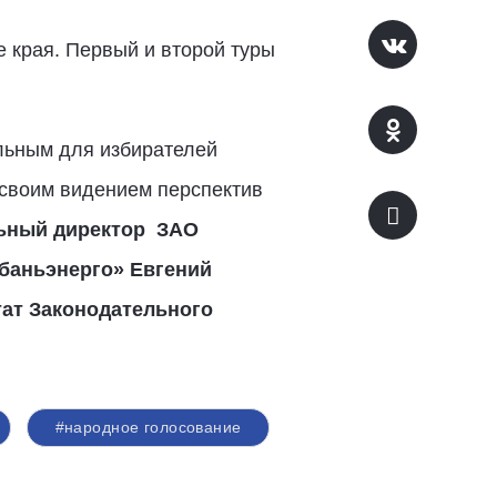
е края. Первый и второй туры
альным для избирателей
 своим видением перспектив
ьный директор ЗАО
баньэнерго» Евгений
тат Законодательного
#народное голосование