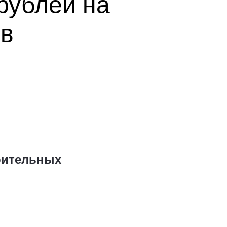
рублей на
ов
рительных