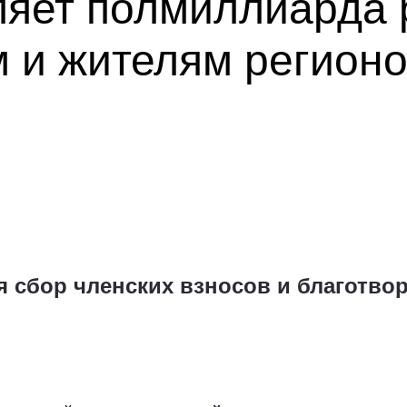
ляет полмиллиарда 
 и жителям регион
я сбор членских взносов и благотво