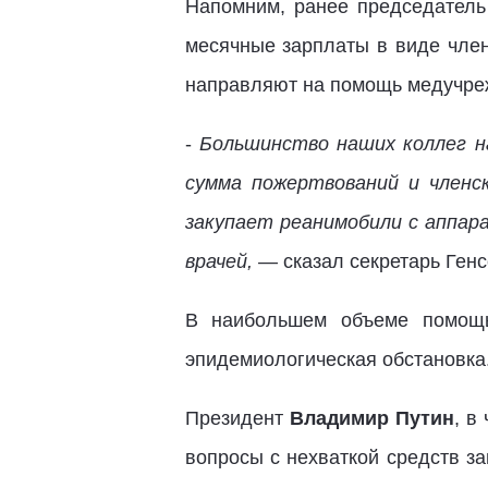
Напомним, ранее председател
месячные зарплаты в виде член
направляют на помощь медучреж
-
Большинство наших коллег на
сумма пожертвований и членс
закупает реанимобили с аппар
врачей,
— сказал секретарь Ген
В наибольшем объеме помощь
эпидемиологическая обстановка
Президент
Владимир Путин
, в
вопросы с нехваткой средств з