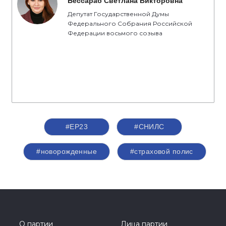
Бессараб Светлана Викторовна
Депутат Государственной Думы
Федерального Собрания Российской
Федерации восьмого созыва
#ЕР23
#СНИЛС
#новорожденные
#страховой полис
О партии
Лица партии