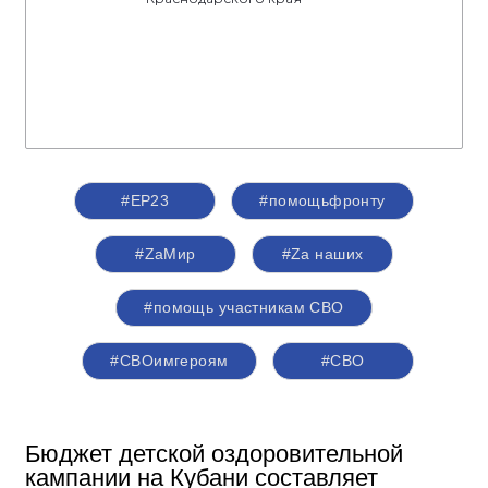
#ЕР23
#помощьфронту
#ZаМир
#Zа наших
#помощь участникам СВО
#СВОимгероям
#СВО
Бюджет детской оздоровительной
кампании на Кубани составляет