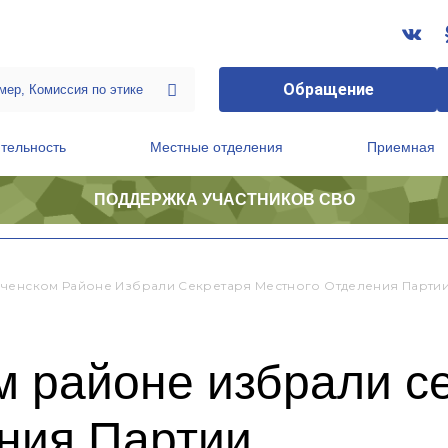
Обращение
тельность
Местные отделения
Приемная
ПОДДЕРЖКА УЧАСТНИКОВ СВО
ственной приемной Председателя Партии
Президиум регионального политического совета
ченском Районе Избрали Секретаря Местного Отделения Парти
м районе избрали с
ения Партии