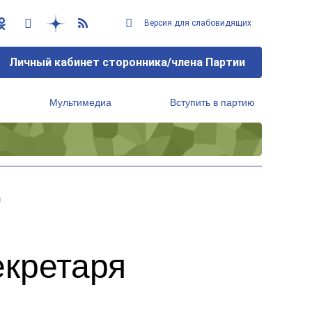
Версия для слабовидящих
Личный кабинет сторонника/члена Партии
Мультимедиа
Вступить в партию
Региональный исполнительный комитет
и
екретаря