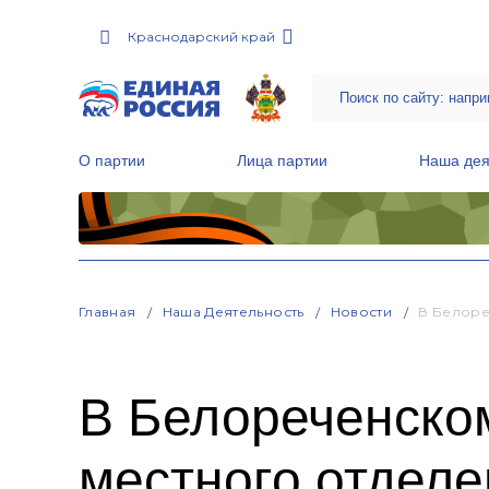
Краснодарский край
О партии
Лица партии
Наша дея
Местные общественные приемные Партии
Руководитель Региональной обще
Народная программа «Единой России»
Главная
Наша Деятельность
Новости
В Белоре
В Белореченско
местного отдел