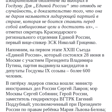
избирательном бюллетене на выборах в
Госдуму. Для „Единой России“ это отнюдь не
случайность, а доказательство того, что она
не даром называется лидирующей партией в
стране, которая не боится ставить перед
собой амбициозные цели и достигать их»
, –
отметил секретарь Краснодарского
регионального отделения Единой России,
первый вице-спикер ЗСК Николай Гриценко.
Напомним, на первом этапе XXIII Съезда
«Единой России», который состоялся 28 июня в
Москве с участием Президента Владимира
Путина, партия выдвинула кандидатов в
депутаты Госдумы IX созыва – более 600
человек.
В пятёрку лидеров списка вошли: министр
иностранных дел России Сергей Лавров; мэр
Москвы Сергей Собянин; Герой России,
заместитель гендиректора ВГТРК Евгений
Поддубный; уполномоченный при Президенте
России по правам ребёнка Мария Львова-Белова;