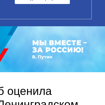
б оценила
Ленинградском