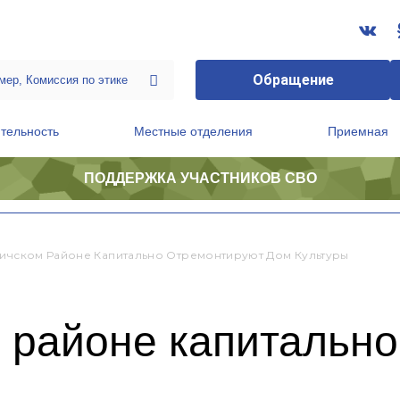
Обращение
тельность
Местные отделения
Приемная
ПОДДЕРЖКА УЧАСТНИКОВ СВО
ственной приемной Председателя Партии
Президиум регионального политического совета
вичском Районе Капитально Отремонтируют Дом Культуры
м районе капитальн