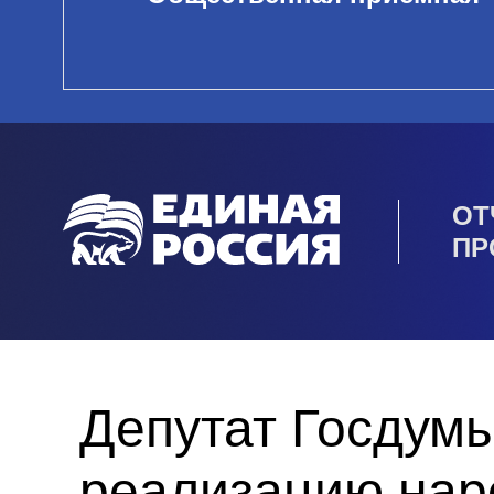
ОТ
ПР
Депутат Госдум
реализацию нар