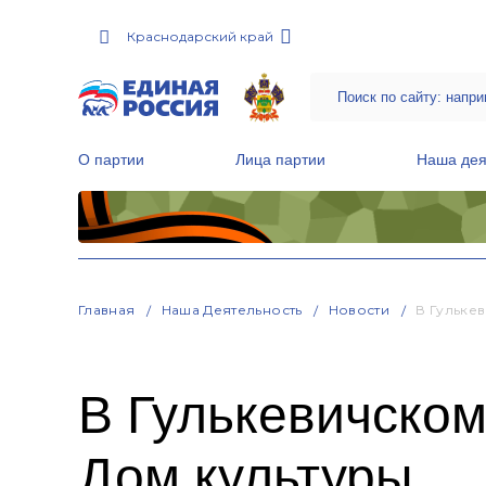
Краснодарский край
О партии
Лица партии
Наша дея
Местные общественные приемные Партии
Руководитель Региональной обще
Народная программа «Единой России»
Главная
Наша Деятельность
Новости
В Гульке
В Гулькевичско
Дом культуры