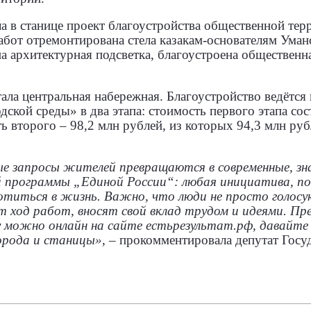
ла в станице проект благоустройства общественной тер
абот отремонтирована стела казакам‑основателям Уман
а архитектурная подсветка, благоустроена общественн
ла центральная набережная. Благоустройство ведётся 
кой среды» в два этапа: стоимость первого этапа сос
ь второго – 98,2 млн рублей, из которых 94,3 млн руб
ные запросы жителей превращаются в современные, з
 программы „Единой России“: любая инициатива, 
отиться в жизнь. Важно, что люди не просто голосу
т ход работ, вносят свой вклад трудом и идеями. П
 можно онлайн на сайте естьрезультат.рф, давайте 
орода и станицы»
, – прокомментировала
депутат Госу