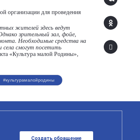
ой организации для проведения
стных жителей здесь ведут
днако зрительный зал, фойе,
монта. Необходимые средства на
и села смогут посетить
екта «Культура малой Родины»,
#культурамалойродины
Создать обращение