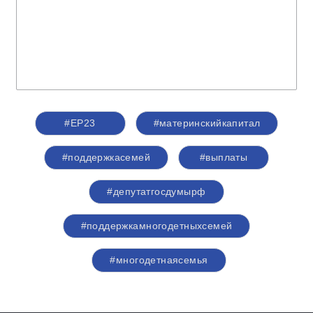
#ЕР23
#материнскийкапитал
#поддержкасемей
#выплаты
#депутатгосдумырф
#поддержкамногодетныхсемей
#многодетнаясемья