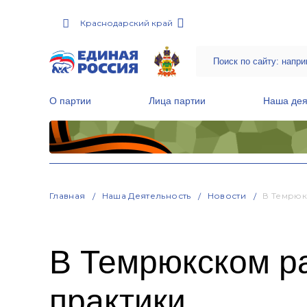
Краснодарский край
О партии
Лица партии
Наша дея
Местные общественные приемные Партии
Руководитель Региональной обще
Народная программа «Единой России»
Главная
Наша Деятельность
Новости
В Темрюк
В Темрюкском р
практики