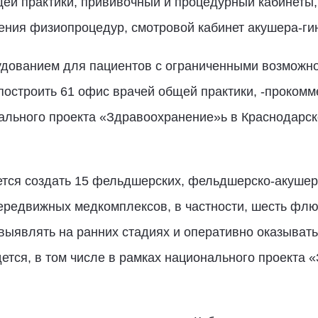
щей практики, прививочный и процедурный кабинеты
ения физиопроцедур, смотровой кабинет акушера-гин
дованием для пациентов с ограниченными возможно
 построить 61 офис врачей общей практики, -проком
ального проекта «Здравоохранение»ь в Краснодарс
уется создать 15 фельдшерских, фельдшерско-акушер
ередвижных медкомплексов, в частности, шесть фл
 выявлять на ранних стадиях и оперативно оказыва
ется, в том числе в рамках национального проекта 