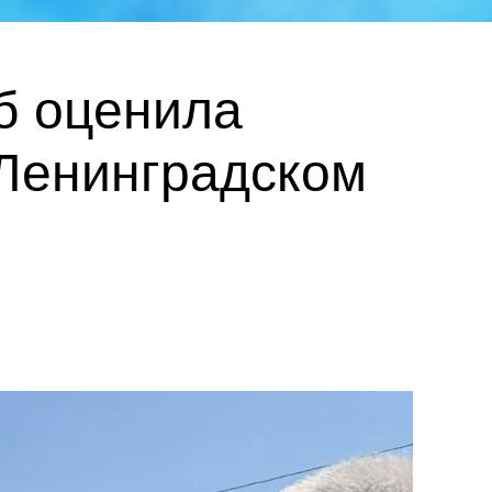
б оценила
Ленинградском