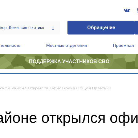
Обращение
тельность
Местные отделения
Приемная
ПОДДЕРЖКА УЧАСТНИКОВ СВО
ственной приемной Председателя Партии
Президиум регионального политического совета
ском Районе Открылся Офис Врача Общей Практики
айоне открылся офи