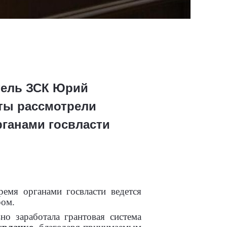
тель ЗСК Юрий
аты рассмотрели
ганами госвласти
ремя органами госвласти ведется
ром.
но заработала грантовая система