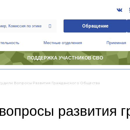
Обращение
тельность
Местные отделения
Приемная
ПОДДЕРЖКА УЧАСТНИКОВ СВО
ственной приемной Председателя Партии
Президиум регионального политического совета
судили Вопросы Развития Гражданского Общества
вопросы развития г