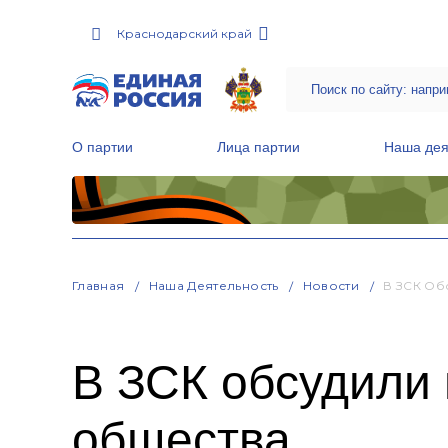
Краснодарский край
О партии
Лица партии
Наша дея
Местные общественные приемные Партии
Руководитель Региональной обще
Народная программа «Единой России»
Главная
Наша Деятельность
Новости
В ЗСК Об
В ЗСК обсудили 
общества