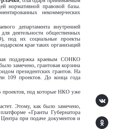
урлачко
, благодаря принимаемым
щей нормативной правовой базы.
иентированных некоммерческих
евого департамента внутренней
 для деятельности общественных
), под их социальные проекты
нодарском крае таких организаций
 иная поддержка краевым СОНКО
было замечено, грантовая корзина
ондом президентских грантов. На
ли 109 проектов. До конца года
15 проектов, под которые НКО уже
астет. Этому, как было замечено,
 платформе «Гранты Губернатора
 Центра при подаче документов и