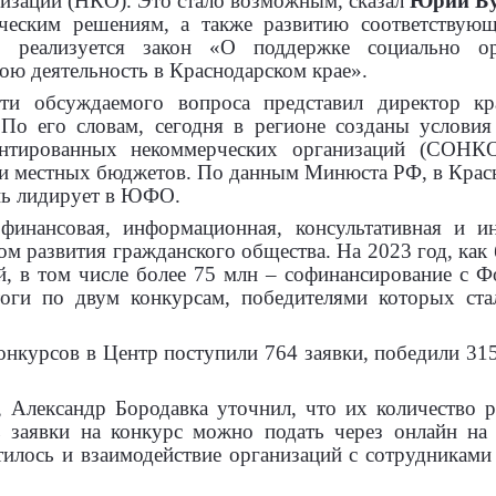
изаций (НКО). Это стало возможным, сказал
Юрий Б
нческим решениям, а также развитию соответствую
 реализуется закон «О поддержке социально ор
ю деятельность в Краснодарском крае».
 обсуждаемого вопроса представил директор кра
 По его словам, сегодня в регионе созданы условия
ентированных некоммерческих организаций (СОНКО
 и местных бюджетов. По данным Минюста РФ, в Крас
нь лидирует в ЮФО.
 финансовая, информационная, консультативная и
м развития гражданского общества. На 2023 год, как 
й, в том числе более 75 млн – софинансирование с Ф
оги по двум конкурсам, победителями которых ста
онкурсов в Центр поступили 764 заявки, победили 3
 Александр Бородавка уточнил, что их количество р
рь заявки на конкурс можно подать через онлайн на
тилось и взаимодействие организаций с сотрудниками