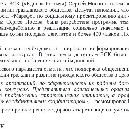
тета ЗСК («Единая Россия»)
Сергей Носов
в своем 
вития гражданского общества. Депутат напомнил, чт
роект «Марафон по социальному проектированию для 
ам Сергея Носова, была разработана программа те
заимодействию в реализации социально значимых 
ше сотни молодых депутатов и более 400 членов НК
 назвал необходимость широкого информировани
вых конкурсах. В этих целях депутатам ЗСК было
деятельности общественных объединений.
нского парламента отметил, что поддержка обществ
ации граждан и развития гражданского общества в цело
ых организаций, но эффективность их работы дол
 конкурсах. Представители общественных организ
в продвижении стратегических инициатив, а про
ть ее эффективным координатором
», – резюмировал
арии приняли решение доработать резолюцию с учето
СК