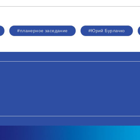
#планерное заседание
#Юрий Бурлачко