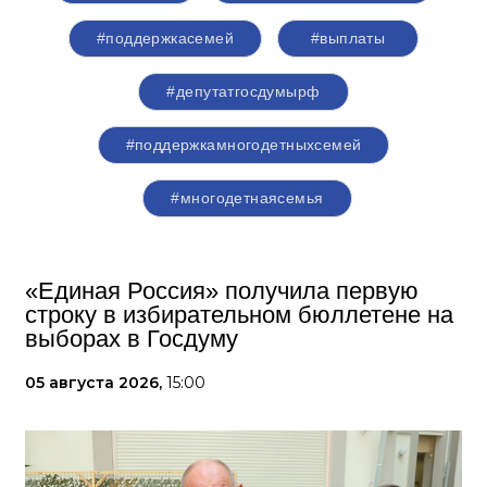
#поддержкасемей
#выплаты
#депутатгосдумырф
#поддержкамногодетныхсемей
#многодетнаясемья
«Единая Россия» получила первую
строку в избирательном бюллетене на
выборах в Госдуму
05 августа 2026,
15:00