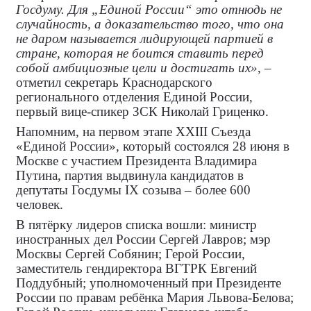
Госдуму. Для „Единой России“ это отнюдь не
случайность, а доказательство того, что она
не даром называется лидирующей партией в
стране, которая не боится ставить перед
собой амбициозные цели и достигать их»
, –
отметил секретарь Краснодарского
регионального отделения Единой России,
первый вице-спикер ЗСК Николай Гриценко.
Напомним, на первом этапе XXIII Съезда
«Единой России», который состоялся 28 июня в
Москве с участием Президента Владимира
Путина, партия выдвинула кандидатов в
депутаты Госдумы IX созыва – более 600
человек.
В пятёрку лидеров списка вошли: министр
иностранных дел России Сергей Лавров; мэр
Москвы Сергей Собянин; Герой России,
заместитель гендиректора ВГТРК Евгений
Поддубный; уполномоченный при Президенте
России по правам ребёнка Мария Львова-Белова;