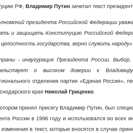
туцию РФ,
Владимир Путин
зачитал текст президент
олномочий президента Российской Федерации уважа
юдать и защищать Конституцию Российской Федер
 целостность государства, верно служить народу»
траны - инаугурация Президента России. Выбор,
етельствует о высоком доверии к Владимир
гионального отделения партии «Единая Россия», п
снодарского края
Николай Гриценко
.
котором принял присягу Владимир Путин, был специ
нта России в 1996 году и использовался во всех и
 изменения в текст, которые вносятся в случае при