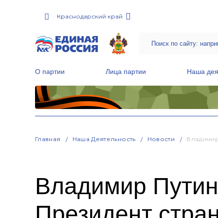
Краснодарский край
О партии
Лица партии
Наша дея
Местные общественные приемные Партии
Руководитель Региональной обще
Народная программа «Единой России»
Главная
Наша Деятельность
Новости
Владимир
Владимир Путин 
Президент стра