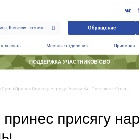
Обращение
тельность
Местные отделения
Приемная
ПОДДЕРЖКА УЧАСТНИКОВ СВО
ственной приемной Председателя Партии
Президиум регионального политического совета
 Путин Принес Присягу Народу России Как Президент Страны
принес присягу нар
ны