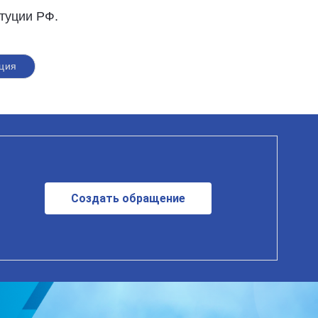
итуции РФ.
ция
Создать обращение