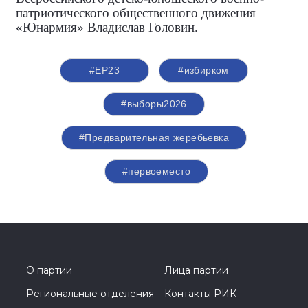
патриотического общественного движения
«Юнармия» Владислав Головин.
#ЕР23
#избирком
#выборы2026
#Предварительная жеребьевка
#первоеместо
О партии
Лица партии
Региональные отделения
Контакты РИК