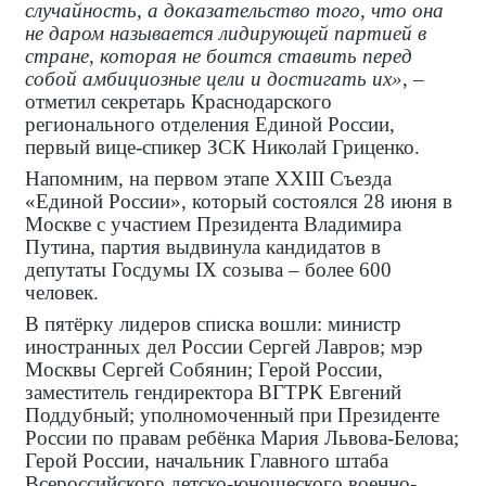
случайность, а доказательство того, что она
не даром называется лидирующей партией в
стране, которая не боится ставить перед
собой амбициозные цели и достигать их»
, –
отметил секретарь Краснодарского
регионального отделения Единой России,
первый вице-спикер ЗСК Николай Гриценко.
Напомним, на первом этапе XXIII Съезда
«Единой России», который состоялся 28 июня в
Москве с участием Президента Владимира
Путина, партия выдвинула кандидатов в
депутаты Госдумы IX созыва – более 600
человек.
В пятёрку лидеров списка вошли: министр
иностранных дел России Сергей Лавров; мэр
Москвы Сергей Собянин; Герой России,
заместитель гендиректора ВГТРК Евгений
Поддубный; уполномоченный при Президенте
России по правам ребёнка Мария Львова-Белова;
Герой России, начальник Главного штаба
Всероссийского детско-юношеского военно-