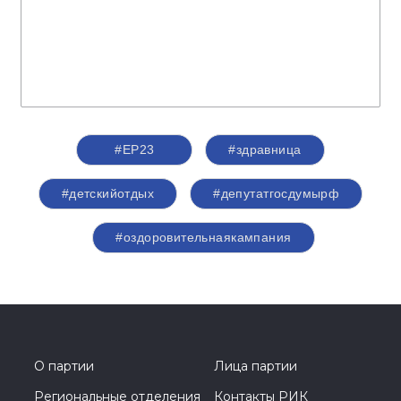
#ЕР23
#здравница
#детскийотдых
#депутатгосдумырф
#оздоровительнаякампания
О партии
Лица партии
Региональные отделения
Контакты РИК