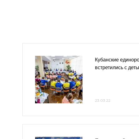
Кубанские единор
встретились с дет
23.03.22