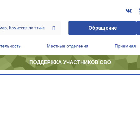
Обращение
тельность
Местные отделения
Приемная
ПОДДЕРЖКА УЧАСТНИКОВ СВО
ственной приемной Председателя Партии
Президиум регионального политического совета