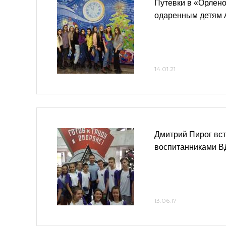
Путевки в «Орлено
одаренным детям 
14.01.21
Дмитрий Пирог вст
воспитанниками В
13.06.17