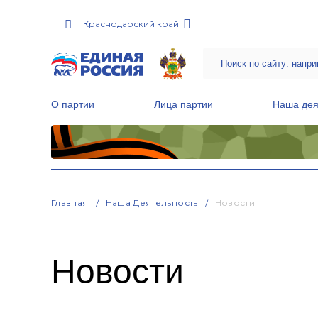
Краснодарский край
О партии
Лица партии
Наша дея
Местные общественные приемные Партии
Руководитель Региональной обще
Народная программа «Единой России»
Главная
Наша Деятельность
Новости
Новости