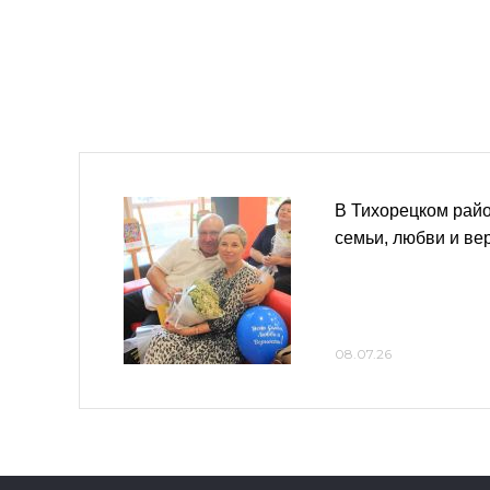
В Тихорецком рай
семьи, любви и ве
08.07.26