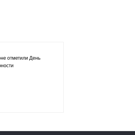
оне отметили День
рности