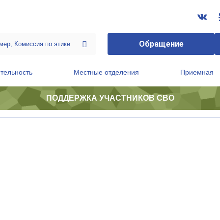
Обращение
тельность
Местные отделения
Приемная
ПОДДЕРЖКА УЧАСТНИКОВ СВО
ственной приемной Председателя Партии
Президиум регионального политического совета