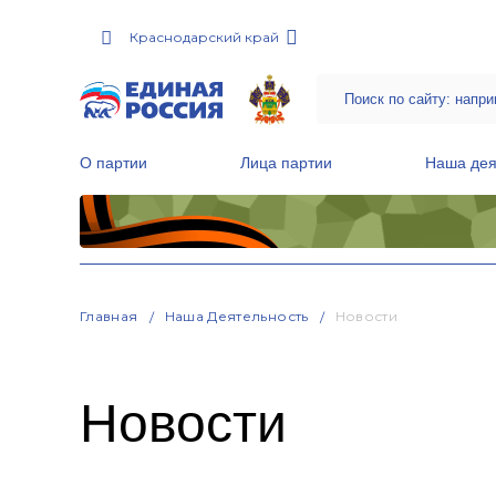
Краснодарский край
О партии
Лица партии
Наша дея
Местные общественные приемные Партии
Руководитель Региональной обще
Народная программа «Единой России»
Главная
Наша Деятельность
Новости
Новости