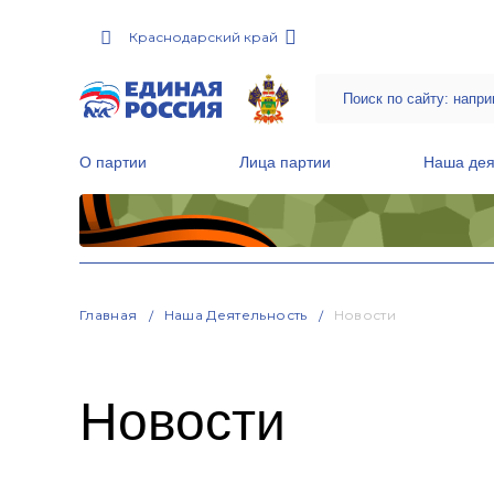
Краснодарский край
О партии
Лица партии
Наша дея
Местные общественные приемные Партии
Руководитель Региональной обще
Народная программа «Единой России»
Главная
Наша Деятельность
Новости
Новости