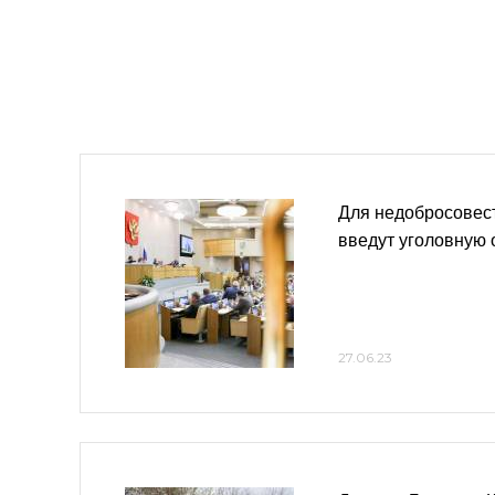
Для недобросовес
введут уголовную 
27.06.23