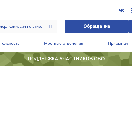
Обращение
тельность
Местные отделения
Приемная
ПОДДЕРЖКА УЧАСТНИКОВ СВО
ственной приемной Председателя Партии
Президиум регионального политического совета