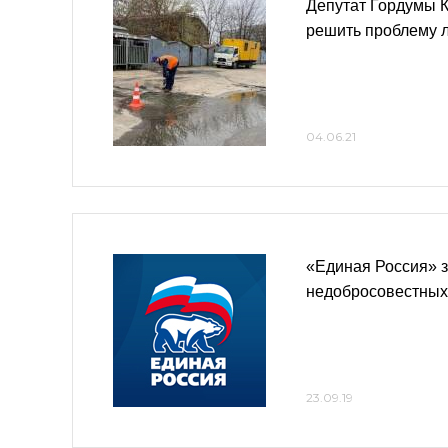
Депутат Гордумы 
решить проблему л
04.06.21
«Единая Россия» 
недобросовестных
23.09.19