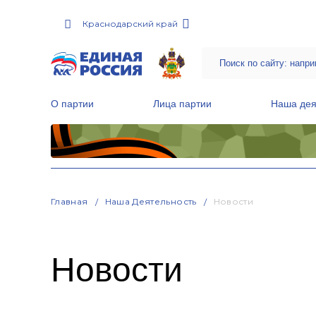
Краснодарский край
О партии
Лица партии
Наша дея
Местные общественные приемные Партии
Руководитель Региональной обще
Народная программа «Единой России»
Главная
Наша Деятельность
Новости
Новости