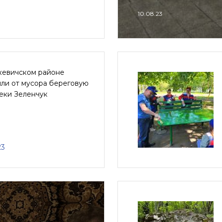
10.08.23
ькевичском районе
или от мусора береговую
еки Зеленчук
23