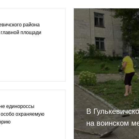
евичского района
 главной площади
оне единороссы
В Гулькевичск
к особо охраняемую
на воинском м
орию