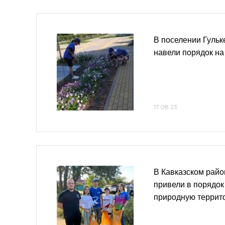
В поселении Гульк
навели порядок на
17.08.23
В Кавказском рай
привели в порядо
природную террит