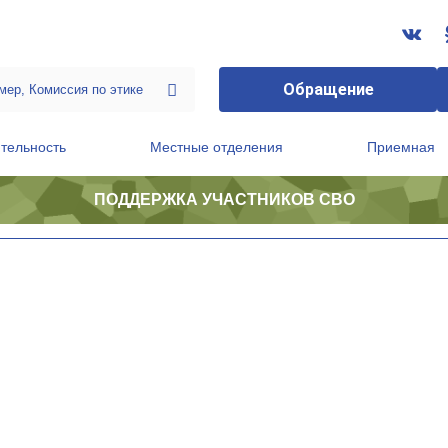
Обращение
тельность
Местные отделения
Приемная
ПОДДЕРЖКА УЧАСТНИКОВ СВО
ственной приемной Председателя Партии
Президиум регионального политического совета