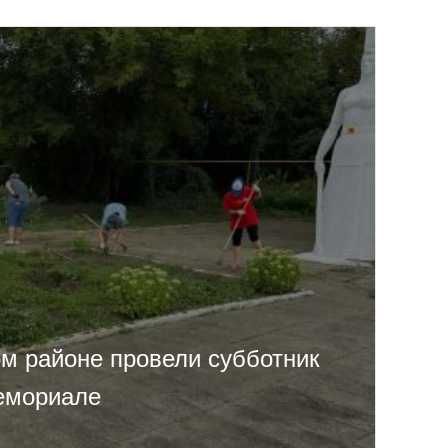
ом районе провели субботник
емориале