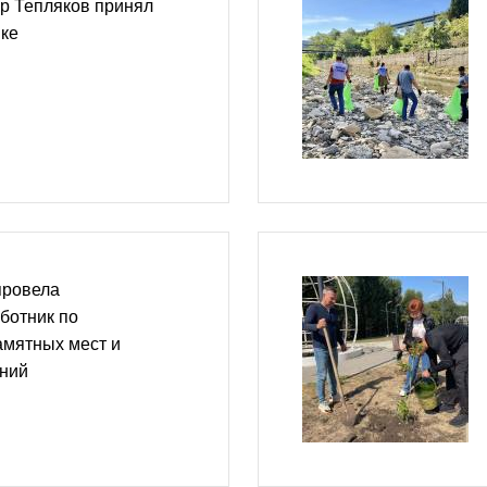
р Тепляков принял
ике
провела
ботник по
амятных мест и
ений