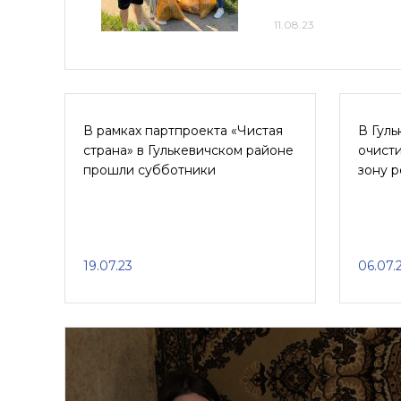
11.08.23
В рамках партпроекта «Чистая
В Гул
страна» в Гулькевичском районе
очист
прошли субботники
зону р
19.07.23
06.07.