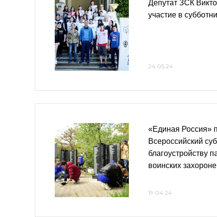
Депутат ЗСК Викто
участие в субботн
24.05.24
«Единая Россия» 
Всероссийский суб
благоустройству п
воинских захорон
19.04.24