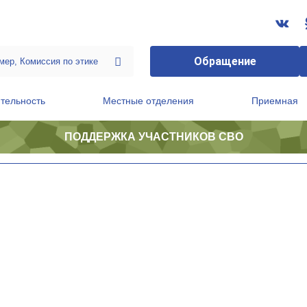
Обращение
тельность
Местные отделения
Приемная
ПОДДЕРЖКА УЧАСТНИКОВ СВО
ственной приемной Председателя Партии
Президиум регионального политического совета