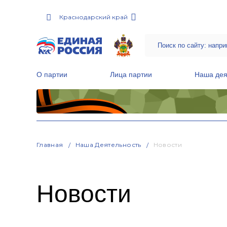
Краснодарский край
О партии
Лица партии
Наша дея
Местные общественные приемные Партии
Руководитель Региональной обще
Народная программа «Единой России»
Главная
Наша Деятельность
Новости
Новости