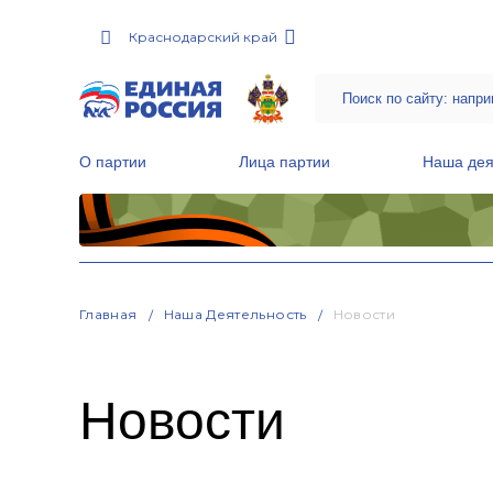
Краснодарский край
О партии
Лица партии
Наша дея
Местные общественные приемные Партии
Руководитель Региональной обще
Народная программа «Единой России»
Главная
Наша Деятельность
Новости
Новости