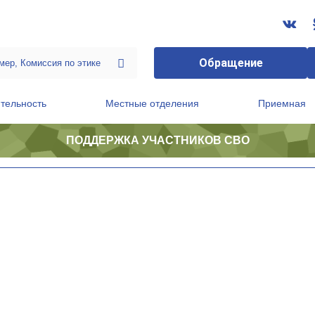
Обращение
тельность
Местные отделения
Приемная
ПОДДЕРЖКА УЧАСТНИКОВ СВО
ственной приемной Председателя Партии
Президиум регионального политического совета