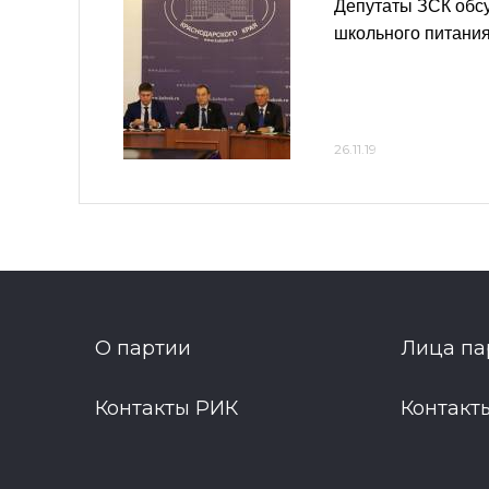
Депутаты ЗСК обс
школьного питания
26.11.19
О партии
Лица па
Контакты РИК
Контакт