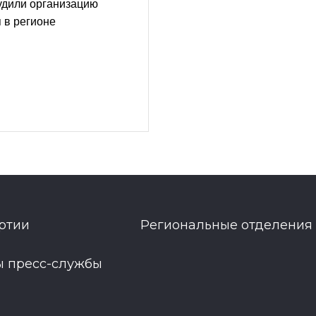
удили организацию
 в регионе
ртии
Региональные отделения
ы пресс-службы