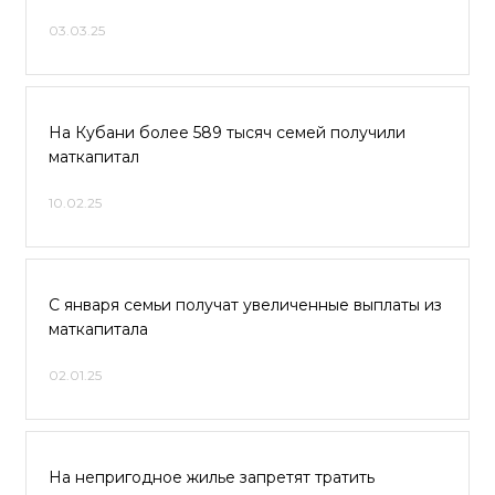
03.03.25
На Кубани более 589 тысяч семей получили
маткапитал
10.02.25
С января семьи получат увеличенные выплаты из
маткапитала
02.01.25
На непригодное жилье запретят тратить