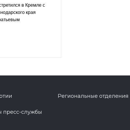
третился в Кремле с
нодарского края
ратьевым
ртии
Региональные отделения
ы пресс-службы