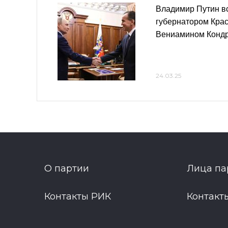
Владимир Путин вс
губернатором Крас
Вениамином Конд
24.03.25
О партии
Лица па
Контакты РИК
Контакт