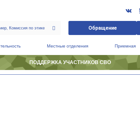
Обращение
тельность
Местные отделения
Приемная
ПОДДЕРЖКА УЧАСТНИКОВ СВО
ственной приемной Председателя Партии
Президиум регионального политического совета