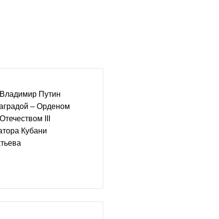
 Владимир Путин
наградой – Орденом
Отечеством III
атора Кубани
тьева