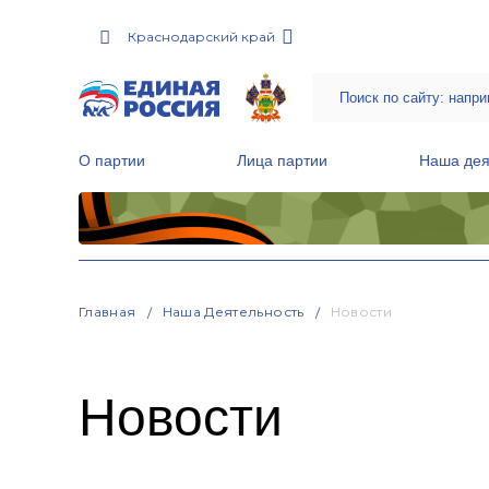
Краснодарский край
О партии
Лица партии
Наша дея
Местные общественные приемные Партии
Руководитель Региональной обще
Народная программа «Единой России»
Главная
Наша Деятельность
Новости
Новости