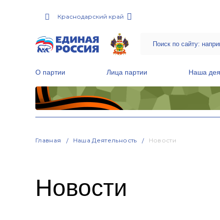
Краснодарский край
О партии
Лица партии
Наша дея
Местные общественные приемные Партии
Руководитель Региональной обще
Народная программа «Единой России»
Главная
Наша Деятельность
Новости
Новости