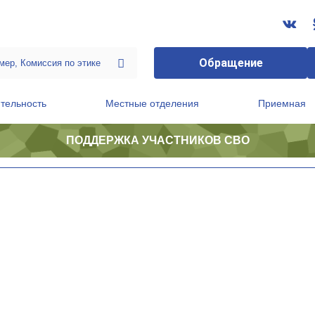
Обращение
тельность
Местные отделения
Приемная
ПОДДЕРЖКА УЧАСТНИКОВ СВО
ственной приемной Председателя Партии
Президиум регионального политического совета