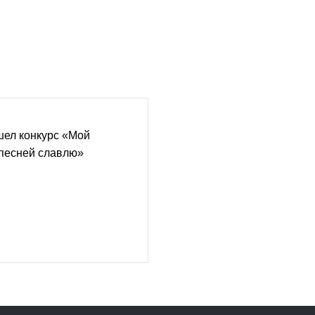
шел конкурс «Мой
 песней славлю»