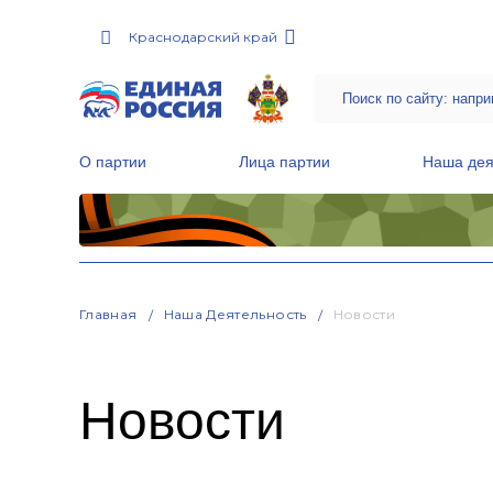
Краснодарский край
О партии
Лица партии
Наша дея
Местные общественные приемные Партии
Руководитель Региональной обще
Народная программа «Единой России»
Главная
Наша Деятельность
Новости
Новости