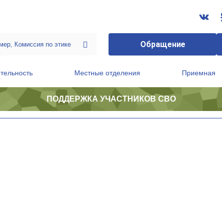
Обращение
тельность
Местные отделения
Приемная
ПОДДЕРЖКА УЧАСТНИКОВ СВО
ственной приемной Председателя Партии
Президиум регионального политического совета