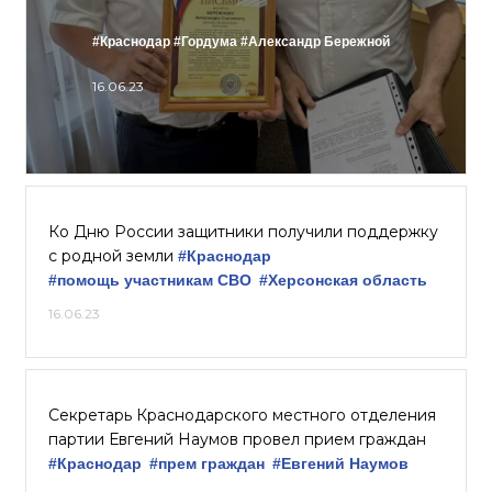
#Краснодар
#Гордума
#Александр Бережной
16.06.23
Ко Дню России защитники получили поддержку
с родной земли
#Краснодар
#помощь участникам СВО
#Херсонская область
16.06.23
Секретарь Краснодарского местного отделения
партии Евгений Наумов провел прием граждан
#Краснодар
#прем граждан
#Евгений Наумов