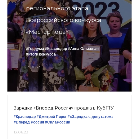
регионального этапа
Всероссийского конкурса
«Мастер года»
#Гордума
#Краснодар
#Анна Ольховая
#итоги конкурса
13.06.23
Зарядка «Вперед Россия» прошла в КубГТУ
#Краснодар
#Дмитрий Пирог
#«Зарядка с депутатом»
#Вперед Россия
#СилаРоссии
13.06.23