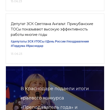
15.06.23
Депутат ЗСК Светлана Ангальт: Прикубанские
ТОСы показывают высокую эффективность
работы многие годы
#депутаты ЗСК
#ТОСы
#День России
#поздравления
#Гордума
#Краснодар
13.06.23
В Краснодаре подвели итоги
краевого конкурса
«Преподаватель года» и