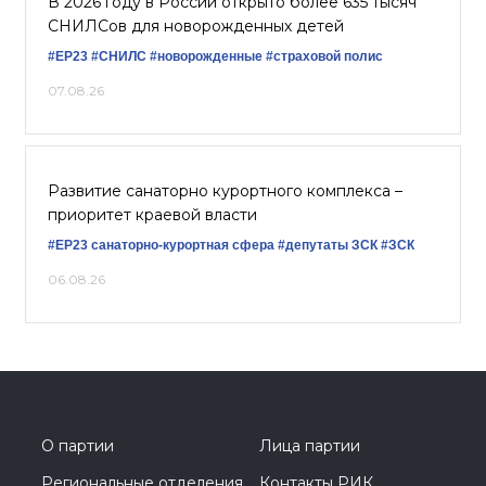
В 2026 году в России открыто более 635 тысяч
СНИЛСов для новорожденных детей
#ЕР23
#СНИЛС
#новорожденные
#страховой полис
07.08.26
Развитие санаторно курортного комплекса –
приоритет краевой власти
#ЕР23
санаторно-курортная сфера
#депутаты ЗСК
#ЗСК
06.08.26
О партии
Лица партии
Региональные отделения
Контакты РИК