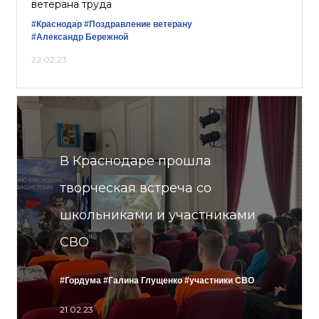
ветерана труда
#Краснодар
#Поздравление ветерану
#Александр Бережной
22.02.23
В Краснодаре прошла
творческая встреча со
школьниками и участниками
СВО
#Гордума
#Галина Глущенко
#участники СВО
21.02.23