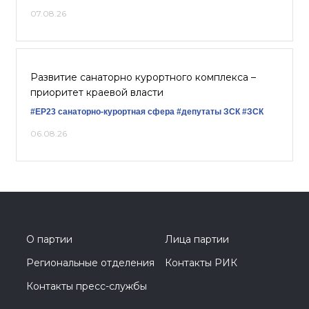
07.08.26
Развитие санаторно курортного комплекса –
приоритет краевой власти
#ЕР23
санаторно-курортная сфера
#депутаты ЗСК
#ЗСК
06.08.26
О партии
Лица партии
Региональные отделения
Контакты РИК
Контакты пресс-службы