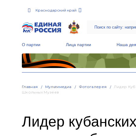
Краснодарский край
О партии
Лица партии
Наша дея
Местные общественные приемные Партии
Руководитель Региональной обще
Народная программа «Единой России»
Главная
Мультимедиа
Фотогалерея
Лидер Куб
Школьных Музеев
Лидер кубански