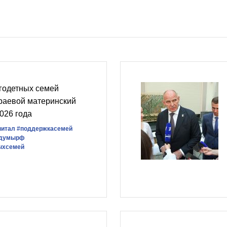
годетных семей
раевой материнский
026 года
питал
#поддержкасемей
сдумырф
ыхсемей