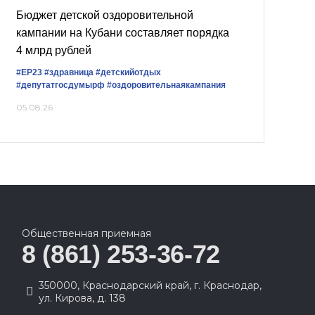
Бюджет детской оздоровительной
кампании на Кубани составляет порядка
4 млрд рублей
#ЕР23
#здравница
#детскийотдых
#депутатгосдумырф
#оздоровительнаякампания
05.08.26
Общественная приемная
8 (861) 253-36-72
350000, Краснодарский край, г. Краснодар,
ул. Кирова, д. 138