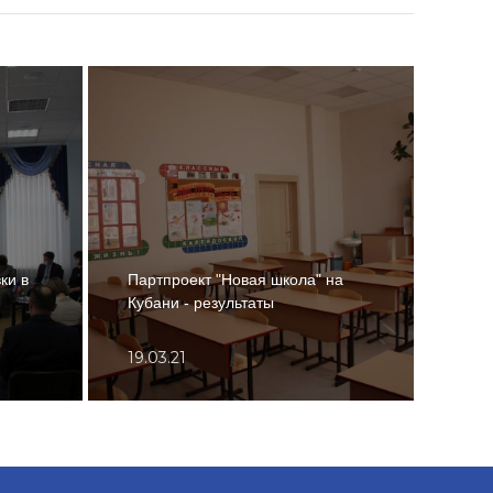
ки в
Партпроект "Новая школа" на
Вете
Кубани - результаты
100
19.03.21
06.0