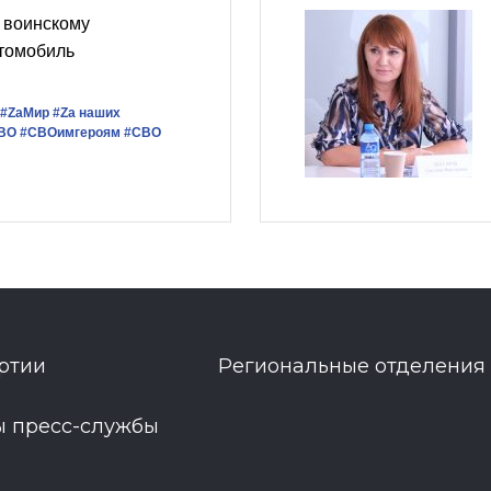
 воинскому
томобиль
#ZаМир
#Zа наших
СВО
#СВОимгероям
#СВО
ртии
Региональные отделения
ы пресс-службы