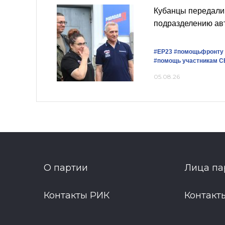
Кубанцы передали
подразделению ав
#ЕР23
#помощьфронту
#помощь участникам 
05.08.26
О партии
Лица па
Контакты РИК
Контакт