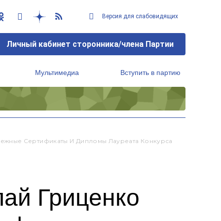
Версия для слабовидящих
Личный кабинет сторонника/члена Партии
Мультимедиа
Вступить в партию
Региональный исполнительный комитет
нежные Сертификаты И Дипломы Лауреата Конкурса
лай Гриценко