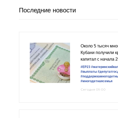
Последние новости
Около 5 тысяч мно
Кубани получили к
капитал с начала 2
#ЕР23
#материнскийка
#выплаты
#депутатго
#поддержкамногодетн
#многодетнаясемья
Сегодня 09:00