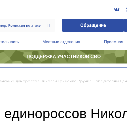
Обращение
тельность
Местные отделения
Приемная
ПОДДЕРЖКА УЧАСТНИКОВ СВО
ственной приемной Председателя Партии
Президиум регионального политического совета
анских Единороссов Николай Гриценко Вручил Победителям Де
х единороссов Нико