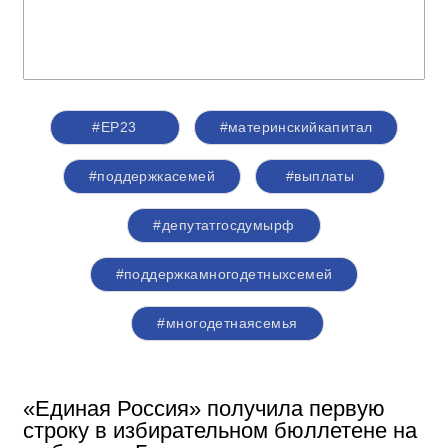
#ЕР23
#материнскийкапитал
#поддержкасемей
#выплаты
#депутатгосдумырф
#поддержкамногодетныхсемей
#многодетнаясемья
«Единая Россия» получила первую
строку в избирательном бюллетене на